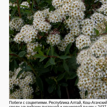
Побеги с соцветиями. Республика Алтай, Кош-Агачский 
среди альпийских пустошей и ерниковой тундры; 2437 м