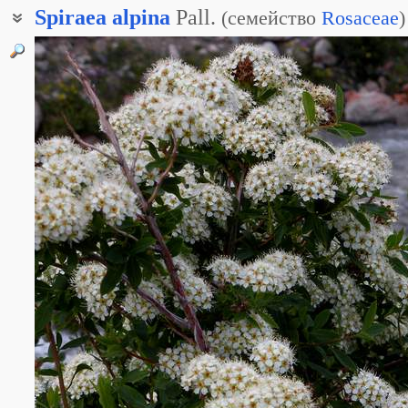
Spiraea
alpina
Pall.
(
семейство
Rosaceae
)
Таволга альпийская