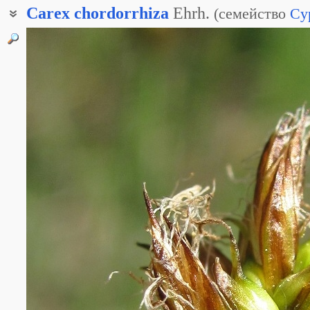
Carex
chordorrhiza
Ehrh.
(
семейство
Cy
Осока плетеобразующая
Осока струнокорневая
Осока шнурокорневая
Осока струннокоренная