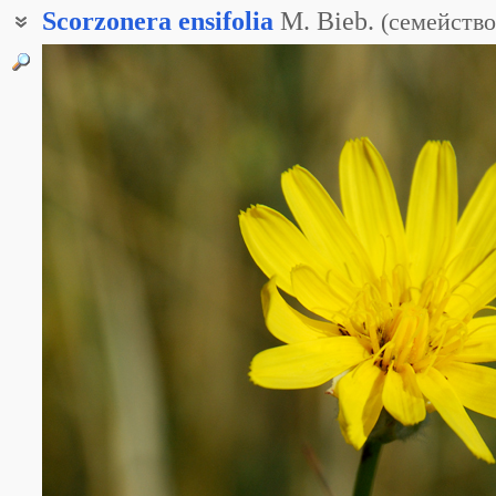
Scorzonera
ensifolia
M. Bieb.
(
семейство
Гелазия мечелистная