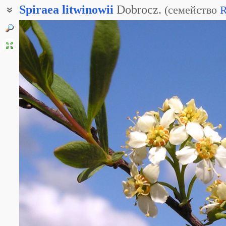
Spiraea
litwinowii
Dobrocz.
(
семейство
R