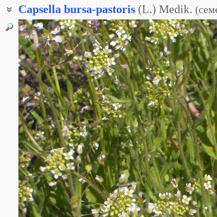
Capsella
bursa-pastoris
(L.) Medik.
(
сем
Пастушья сумка гирканская
Сумочник пастуший