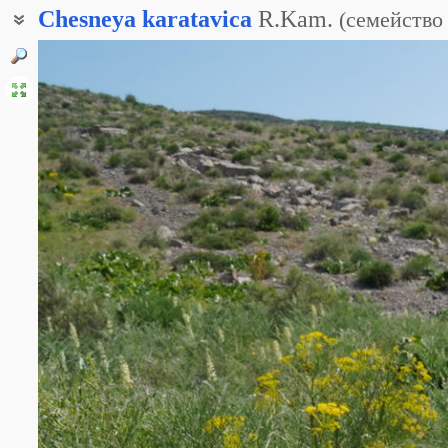
Chesneya
karatavica
R.Kam.
(
семейство
Чезнея каратавская