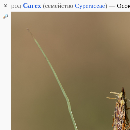
род
Carex
(
семейство
Cyperaceae
)
Осо