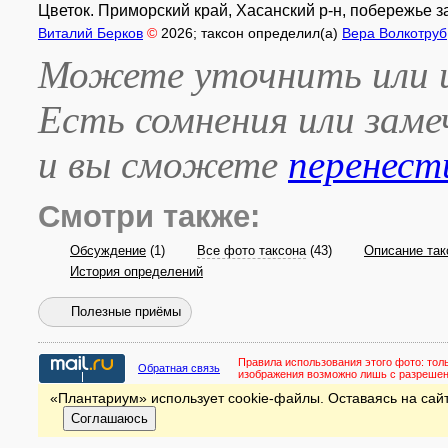
Цветок. Приморский край, Хасанский р-н, побережье за
Виталий Берков
©
2026
; таксон определил(а)
Вера Волкотруб
Можете уточнить или и
Есть сомнения или зам
и вы сможете
перенест
Смотри также:
Обсуждение
(1)
Все фото таксона
(43)
Описание так
История определений
Полезные приёмы
Правила использования этого фото:
тол
Обратная связь
изображения возможно лишь с разреше
«Плантариум» использует cookie-файлы. Оставаясь на сайт
Соглашаюсь