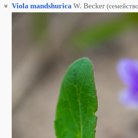
Viola
mandshurica
W. Becker
(
семейств
Фиалка китайская