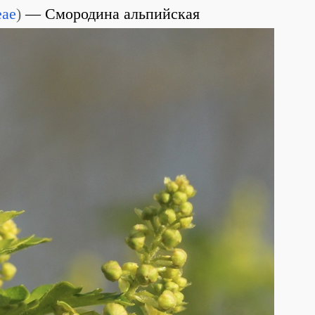
eae
)
Смородина альпийская