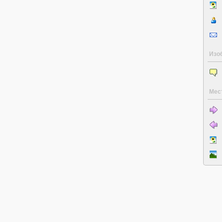
Изо
Мес