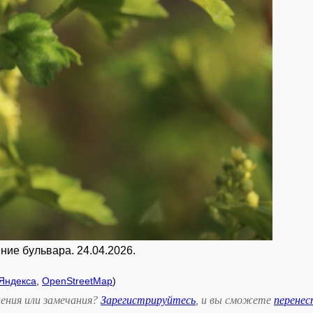
ние бульвара. 24.04.2026.
Яндекса
,
OpenStreetMap
)
ения или замечания?
Зарегистрируйтесь
, и вы сможете
перене