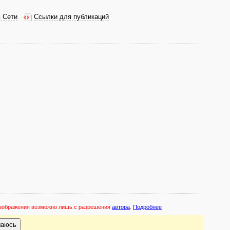
в Сети
Ссылки для публикаций
 изображения возможно лишь с разрешения
автора
.
Подробнее
шаюсь