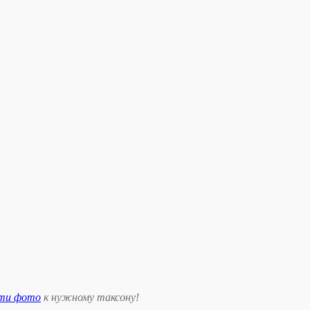
сти фото
к нужному таксону
!