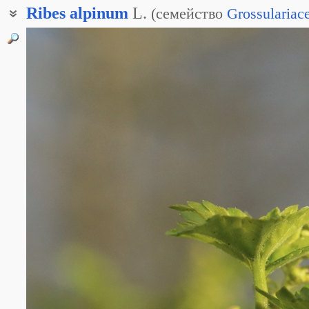
Ribes
alpinum
L.
(
семейство
Grossulariac
Смородина глухая