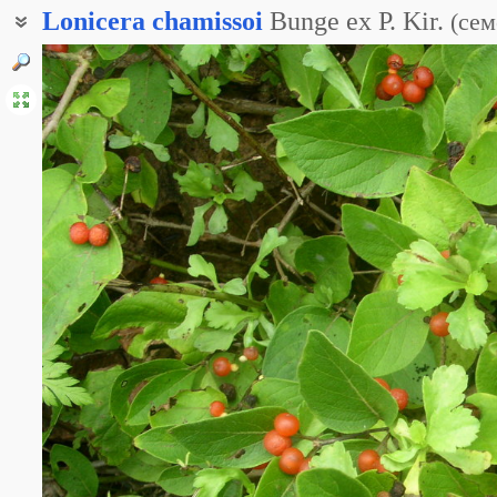
Lonicera
chamissoi
Bunge ex P. Kir.
(
сем