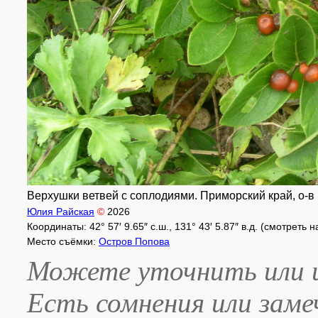
Верхушки ветвей с соплодиями. Приморский край, о-в П
Юлия Райская
©
2026
Координаты: 42° 57′ 9.65″ с.ш., 131° 43′ 5.87″ в.д. (смотреть 
Место съёмки:
Остров Попова
Можете уточнить или и
Есть сомнения или зам