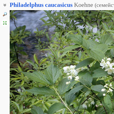
Philadelphus
caucasicus
Koehne
(
семейс