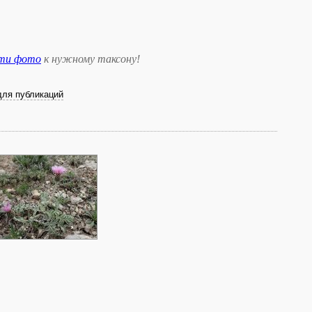
сти фото
к нужному таксону
!
для публикаций