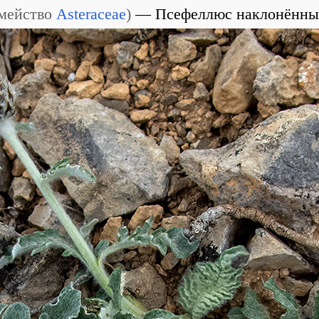
мейство
Asteraceae
)
Псефеллюс наклонённ