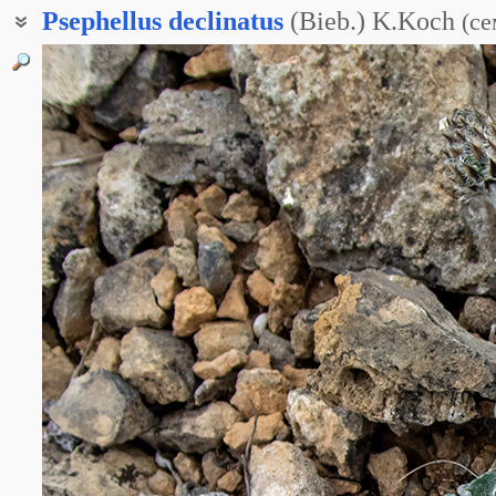
Psephellus
declinatus
(Bieb.) K.Koch
(
се
Василёк наклонённый