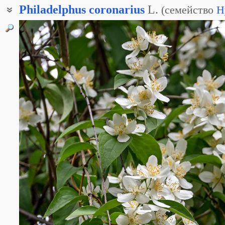
Philadelphus
coronarius
L.
(
семейство
H
Чубушник крупноцветковый
Чубушник обыкновенный
Дикий жасмин
Жасмин