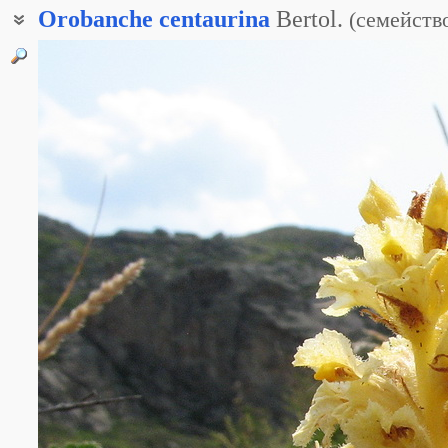
Orobanche
centaurina
Bertol.
(
семейств
Заразиха Коха
Заразиха мордовниковая