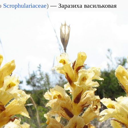
о
Scrophulariaceae
)
Заразиха васильковая