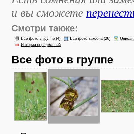
и вы сможете
перенест
Смотри также:
Все фото в группе
(4)
Все фото таксона
(26)
Описан
История определений
Все фото в группе