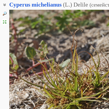
Cyperus
michelianus
(L.) Delile
(
семейс
Дихостилис Микели
Сыть Михеля
Сыть Мишеля