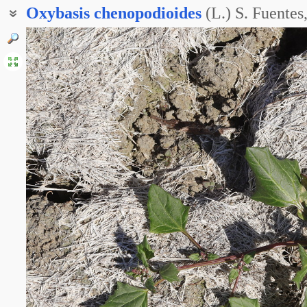
Oxybasis
chenopodioides
(L.) S. Fuentes
Блитум толстолистный
Марь кистевидная
Марь маревая
Марь маревидная
Марь толстолистная