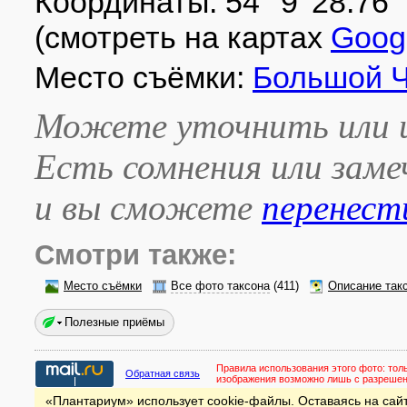
Координаты: 54° 9′ 28.76″ с
(смотреть на картах
Goog
Место съёмки:
Большой Ч
Можете уточнить или и
Есть сомнения или зам
и вы сможете
перенест
Смотри также:
Место съёмки
Все фото таксона
(411)
Описание так
Полезные приёмы
Правила использования этого фото:
тол
Обратная связь
изображения возможно лишь с разреше
«Плантариум» использует cookie-файлы. Оставаясь на сайт