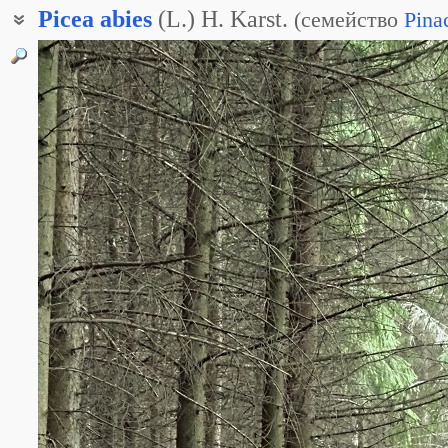
Picea
abies
(L.) H. Karst.
(
семейство
Pina
Ель обыкновенная