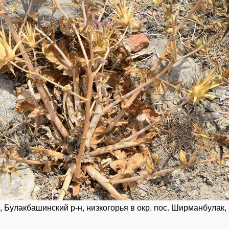
 Булакбашинский р-н, низкогорья в окр. пос. Ширманбулак,