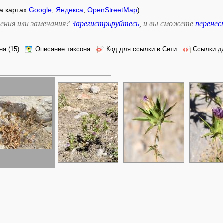
а картах
Google
,
Яндекса
,
OpenStreetMap
)
ения или замечания?
Зарегистрируйтесь
, и вы сможете
перене
на
(15)
Описание таксона
Код для ссылки в Сети
Ссылки д