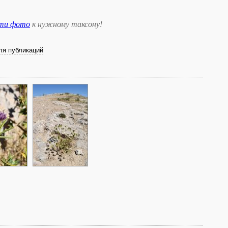
сти фото
к нужному таксону
!
ля публикаций