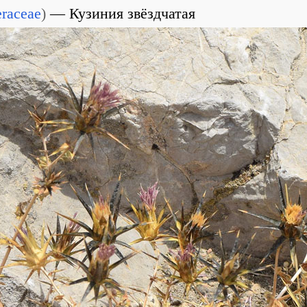
eraceae
)
Кузиния звёздчатая