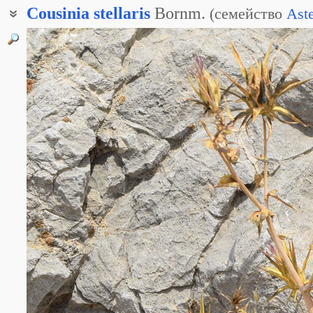
Cousinia
stellaris
Bornm.
(
семейство
Ast