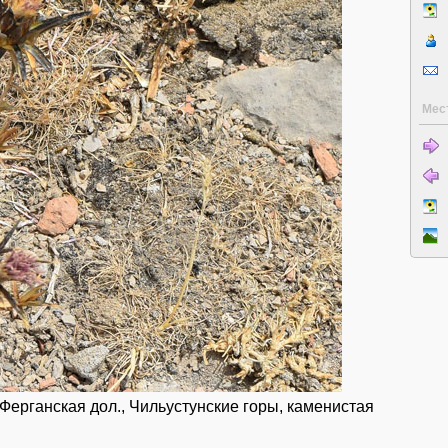
Мес
 Ферганская дол., Чильустунские горы, каменистая