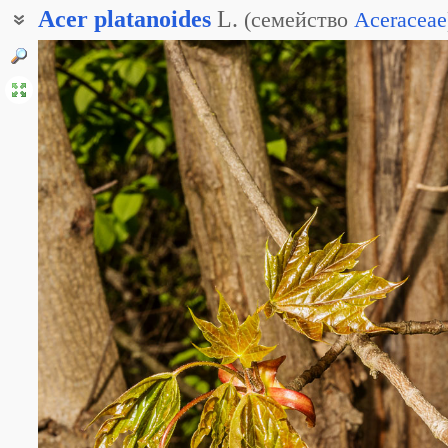
Acer
platanoides
L.
(
семейство
Aceraceae
Клён платановидный
Клён платанолистный
Клён чинаролистный