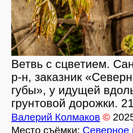
Ветвь с сцветием. Са
р-н, заказник «Север
губы», у идущей вдол
грунтовой дорожки. 21
Валерий Колмаков
©
202
Место съёмки:
Северное 