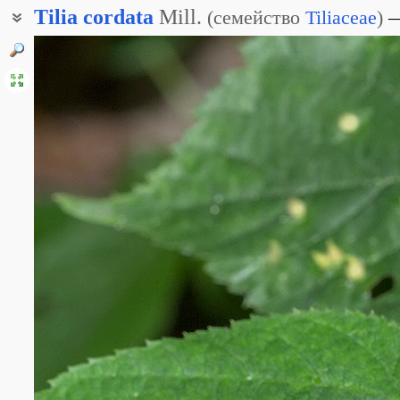
Tilia
cordata
Mill.
(
семейство
Tiliaceae
)
Липа мелколистная
Липа северная