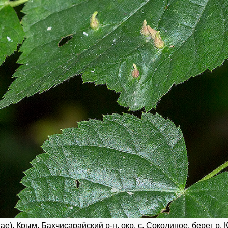
e). Крым, Бахчисарайский р-н, окр. с. Соколиное, берег р. К