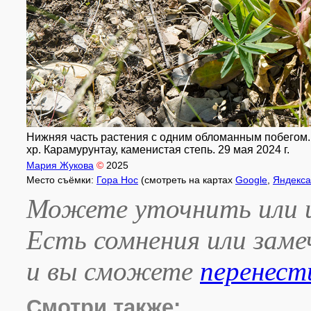
Нижняя часть растения с одним обломанным побегом. 
хр. Карамурунтау, каменистая степь. 29 мая 2024 г.
Мария Жукова
©
2025
Место съёмки:
Гора Нос
(смотреть на картах
Google
,
Яндекса
Можете уточнить или и
Есть сомнения или зам
и вы сможете
перенест
Смотри также: