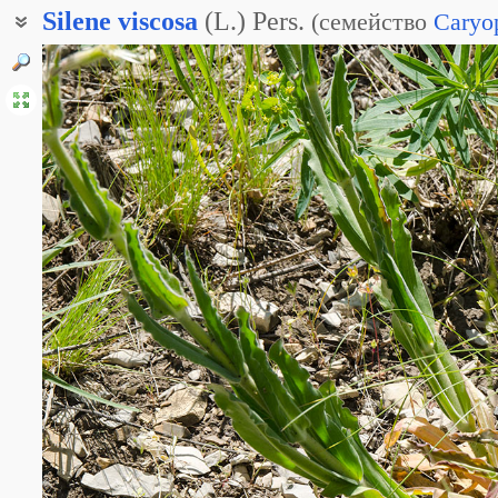
Silene
viscosa
(L.) Pers.
(
семейство
Caryo
Дрёма клейкая
Дрёма липкая
Лжесмолёвка клейкая
Скрытолепестник липкий
Смолёвка липкая
Элизанта клейкая
Элизанта липкая
Элизанте клейкая
Элизанте липкая