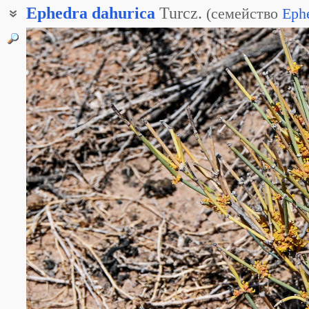
Ephedra
dahurica
Turcz.
(
семейство
Eph
Хвойник китайский
Хвойник ложнодвуколосковый
Хвойник ложнодвухколосковый
Эфедра даурская
Эфедра китайская
Эфедра ложнодвуколосковая