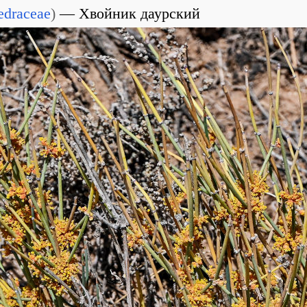
edraceae
)
Хвойник даурский