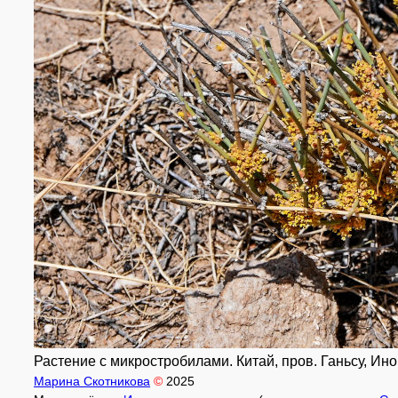
Растение с микростробилами. Китай, пров. Ганьсу, Иноп
Марина Скотникова
©
2025