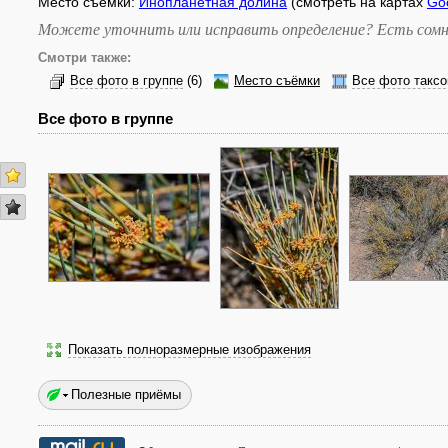
Место съёмки:
Инопланетная долина
(смотреть на картах
Go
Можете уточнить или исправить определение? Есть сомн
Смотри также:
Все фото в группе
(6)
Место съёмки
Все фото таксо
Все фото в группе
Показать полноразмерные изображения
Полезные приёмы