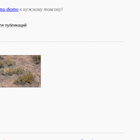
сти фото
к нужному таксону
!
ля публикаций