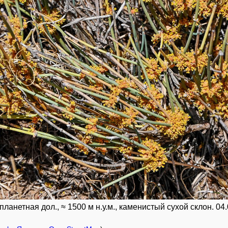
ланетная дол., ≈ 1500 м н.у.м., каменистый сухой склон. 04.