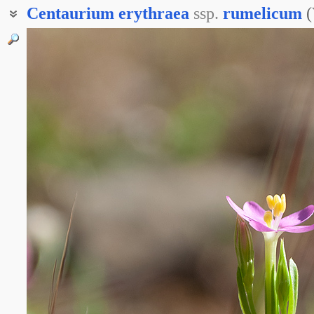
Centaurium
erythraea
ssp.
rumelicum
(