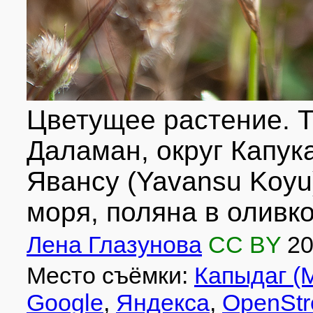
Цветущее растение. Ту
Даламан, округ Капука
Явансу (Yavansu Koyu
моря, поляна в оливко
Лена Глазунова
CC BY
2
Место съёмки:
Капыдаг (
Google
,
Яндекса
,
OpenStr