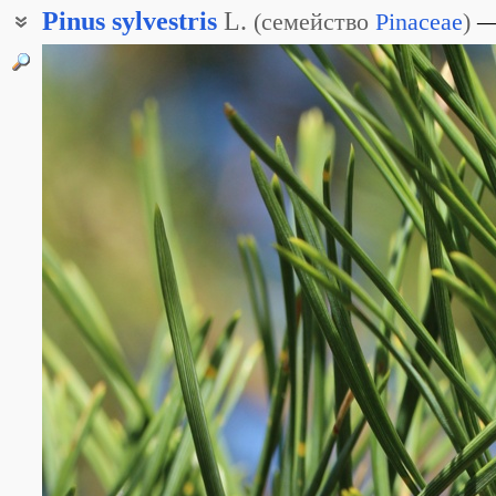
Pinus
sylvestris
L.
(
семейство
Pinaceae
)
Сосна Крылова
Сосна лесная
Сосна меловая