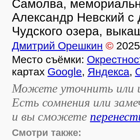
Самолва, мемориальн
Александр Невский с
Чудского озера, выка
Дмитрий Орешкин
©
2025
Место съёмки:
Окрестнос
картах
Google
,
Яндекса
,
Можете уточнить или и
Есть сомнения или зам
и вы сможете
перенест
Смотри также: