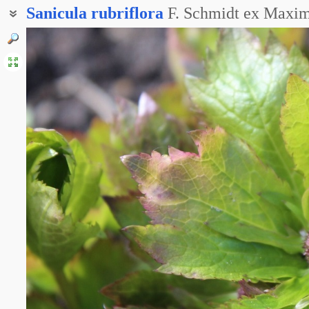
Sanicula
rubriflora
F. Schmidt ex Maxim