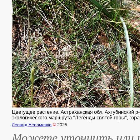
Цветущее растение. Астраханская обл, Ахтубинский р-
экологического маршрута "Легенды святой горы", гора 
Леонид Непоменко
©
2025
Можете уточнить или и