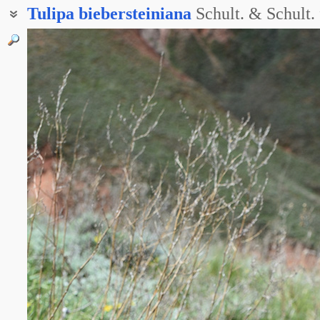
Tulipa
biebersteiniana
Schult. & Schult. 
Тюльпан дубравный