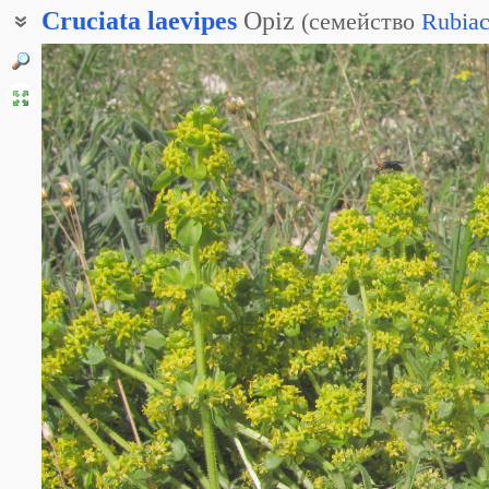
Cruciata
laevipes
Opiz
(
семейство
Rubiac
Круциата гладенькая
Круциата гладкая
Круциата гладконогая
Круциата гладконожковая
Подмаренник крестовый
Подмаренник крестообразный