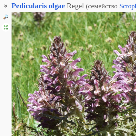
Pedicularis
olgae
Regel
(
семейство
Scrop