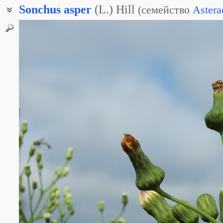
Sonchus
asper
(L.) Hill
(
семейство
Astera
Осот жёсткий
Осот колючий
Осот острый
Осот шершавый