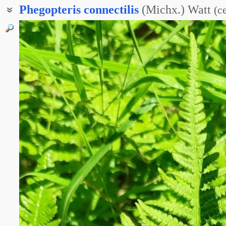
Phegopteris
connectilis
(Michx.) Watt
(
с
Буковник связывающий
Телиптерис буковый
Фегоптерис буковый
Фегоптерис многоножковый
Фегоптерис связывающий
Щитовник буковый