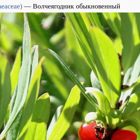
aeaceae
)
Волчеягодник обыкновенный