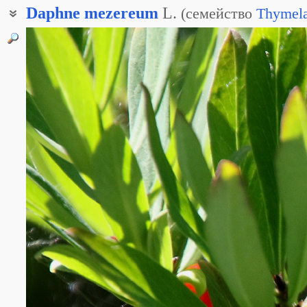
Daphne
mezereum
L.
(
семейство
Thymel
Волчеягодник смертельный
Волчник обыкновенный
Волчье лыко
Волчья ягода