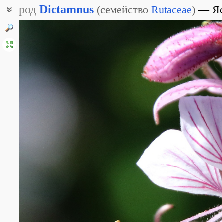
род
Dictamnus
(
семейство
Rutaceae
)
Я