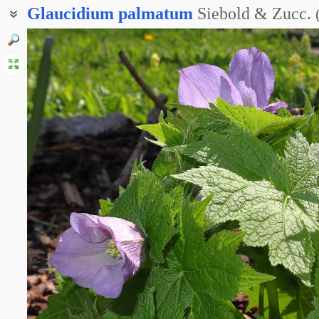
Glaucidium
palmatum
Siebold & Zucc.
Глауцидиум пальчатый