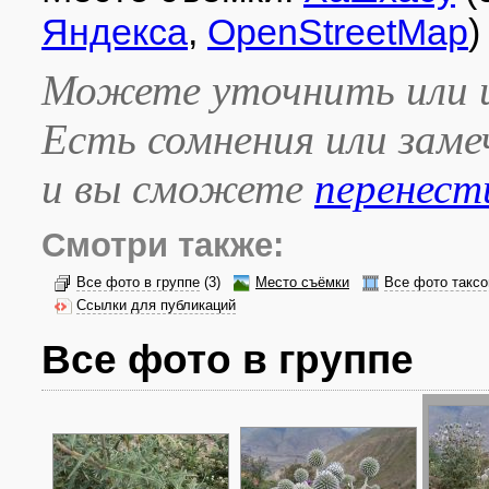
Яндекса
,
OpenStreetMap
)
Можете уточнить или и
Есть сомнения или зам
и вы сможете
перенест
Смотри также:
Все фото в группе
(3)
Место съёмки
Все фото таксо
Ссылки для публикаций
Все фото в группе