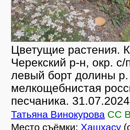
Цветущие растения. 
Черекский р-н, окр. с
левый борт долины р. 
мелкощебнистая росс
песчаника. 31.07.2024
Татьяна Винокурова
CC 
Место съёмки:
Хашхасу
(