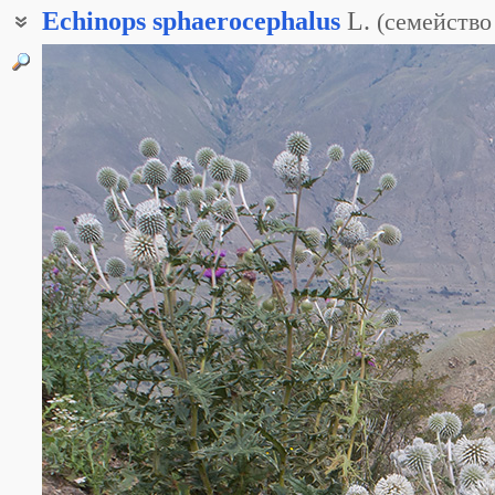
Echinops
sphaerocephalus
L.
(
семейство
Мордовник ереванский
Мордовник круглоголовый