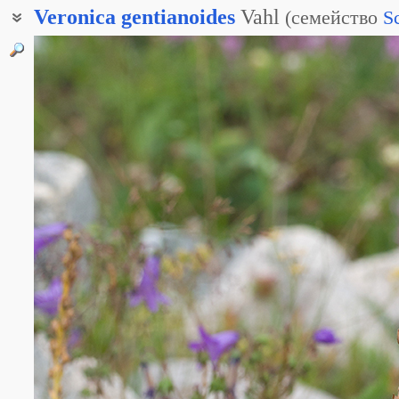
Veronica
gentianoides
Vahl
(
семейство
S
Вероника горечавковидная
Вероника Кемулярии
Вероника Харадзе