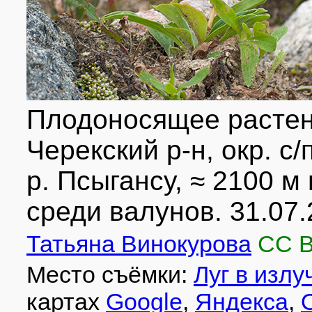
Плодоносящее растен
Черекский р-н, окр. с
р. Псыгансу, ≈ 2100 м 
среди валунов. 31.07.
Татьяна Винокурова
CC 
Место съёмки:
Луг в излу
картах
Google
,
Яндекса
,