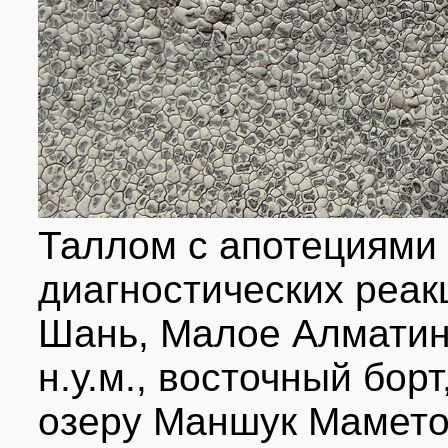
Таллом с апотециями 
диагностических реакц
Шань, Малое Алматинс
н.у.м., восточный бор
озеру Маншук Маметов