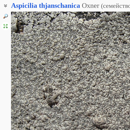
Aspicilia
thjanschanica
Oxner
(
семейств