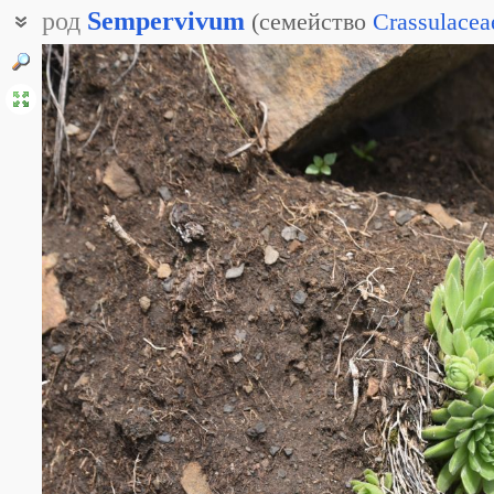
род
Sempervivum
(
семейство
Crassulacea