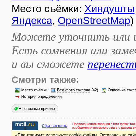
Место съёмки:
Хиндушты
Яндекса
,
OpenStreetMap
)
Можете уточнить или и
Есть сомнения или зам
и вы сможете
перенест
Смотри также:
Место съёмки
Все фото таксона
(42)
Описание такс
История определений
Полезные приёмы
Правила использования этого фото:
тол
Обратная связь
изображения возможно лишь с разреше
«Плантариум» использует cookie-файлы. Оставаясь на сайт