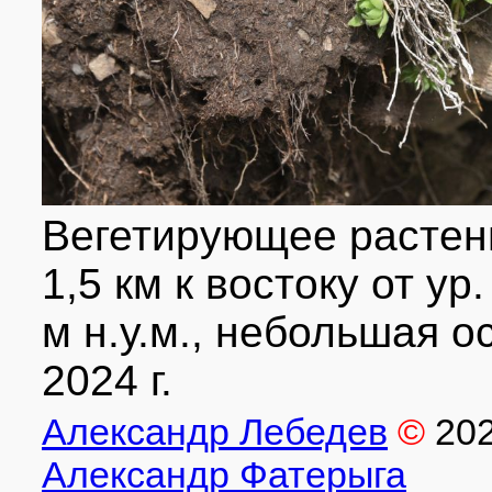
Вегетирующее растени
1,5 км к востоку от ур
м н.у.м., небольшая о
2024 г.
Александр Лебедев
©
20
Александр Фатерыга