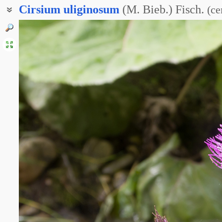
Cirsium
uliginosum
(M. Bieb.) Fisch.
(
се
Бодяк болотный