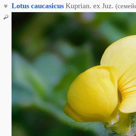
Lotus
caucasicus
Kuprian. ex Juz.
(
семей