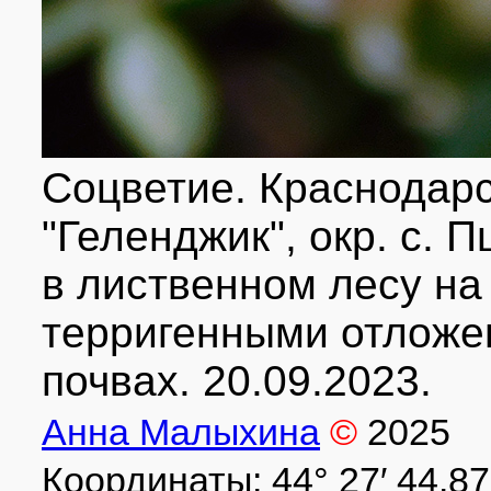
Соцветие. Краснодарс
"Геленджик", окр. с. 
в лиственном лесу н
терригенными отложе
почвах. 20.09.2023.
Анна Малыхина
©
2025
Координаты: 44° 27′ 44.87″ 