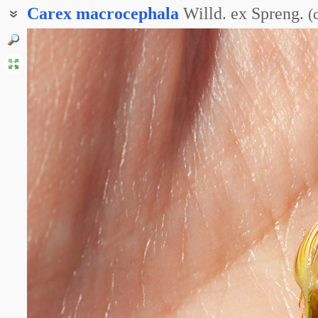
Carex
macrocephala
Willd. ex Spreng.
(
Осока большеголовая