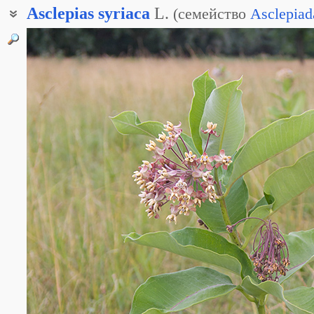
Asclepias
syriaca
L.
(
семейство
Asclepiad
Ластовень сирийский
Ластовник
Эскулапова трава