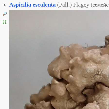
Aspicilia
esculenta
(Pall.) Flagey
(
семейс
Цирцинария съедобная