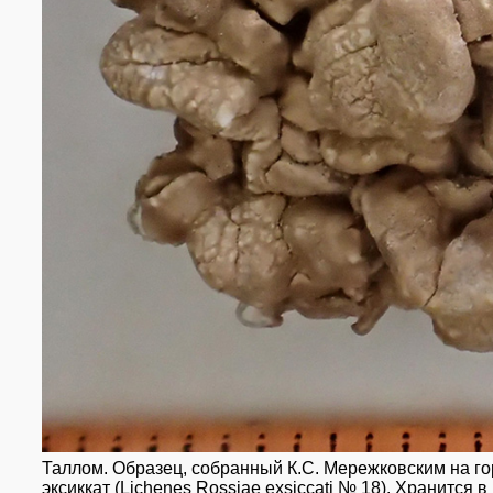
Таллом. Образец, собранный К.С. Мережковским на горе
эксиккат (Lichenes Rossiae exsiccati № 18). Хранится 