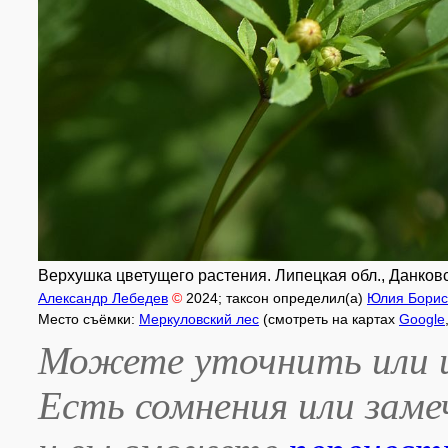
Верхушка цветущего растения. Липецкая обл., Данковски
Александр Лебедев
©
2024
; таксон определил(а)
Юлия Борис
Место съёмки:
Меркуловский лес
(смотреть на картах
Google
Можете уточнить или и
Есть сомнения или зам