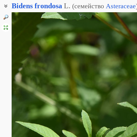
Bidens
frondosa
L.
(
семейство
Asteraceae
Череда ветвистая
Череда многолистная
Череда облиственная