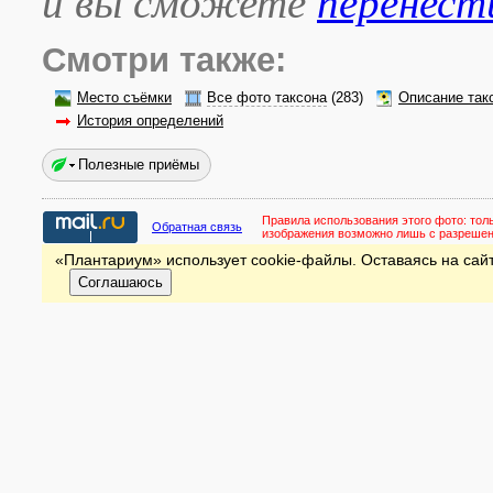
и вы сможете
перенест
Смотри также:
Место съёмки
Все фото таксона
(283)
Описание так
История определений
Полезные приёмы
Правила использования этого фото:
тол
Обратная связь
изображения возможно лишь с разреше
«Плантариум» использует cookie-файлы. Оставаясь на сайт
Соглашаюсь