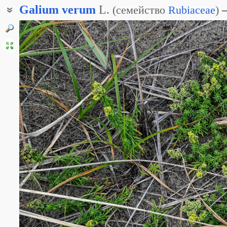
Galium
verum
L.
(
семейство
Rubiaceae
)
Подмаренник жёлтый