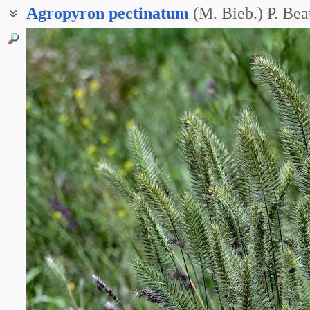
Agropyron
pectinatum
(M. Bieb.) P. Bea
Житняк гребенчатый
Житняк каратавский
Житняк Литвинова
Житняк черепитчатый
Житняк ширококолосый
Пырей гребенчатый
Пырей гребневидный
Пырей ширококолосый