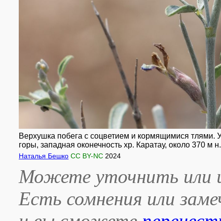
Верхушка побега с соцветием и кормящимися тлями. Уз
горы, западная оконечность хр. Каратау, около 370 м 
Наталья Бешко
CC BY-NC
2024
Можете уточнить или и
Есть сомнения или зам
и вы сможете
перенест