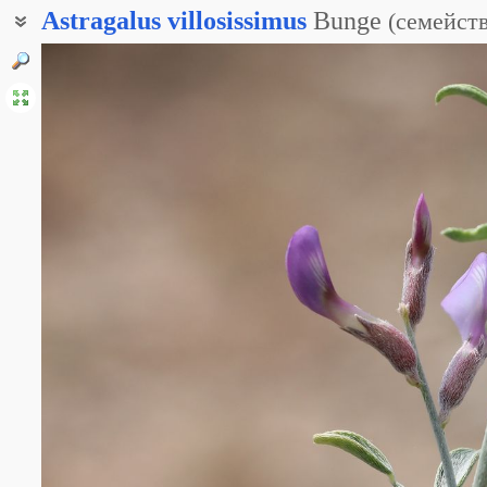
Astragalus
villosissimus
Bunge
(
семейст
Астрагал фиолетовый