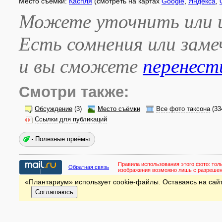
Место съёмки:
Каспля
(смотреть на картах
Google
,
Яндекса
,
Можете уточнить или и
Есть сомнения или зам
и вы сможете
перенест
Смотри также:
Обсуждение
(3)
Место съёмки
Все фото таксона
(33
Ссылки для публикаций
Полезные приёмы
Правила использования этого фото:
тол
Обратная связь
изображения возможно лишь с разреше
«Плантариум» использует cookie-файлы. Оставаясь на сайт
Соглашаюсь