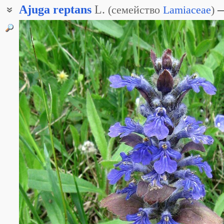
Ajuga
reptans
L.
(
семейство
Lamiaceae
)
Дубница ползучая