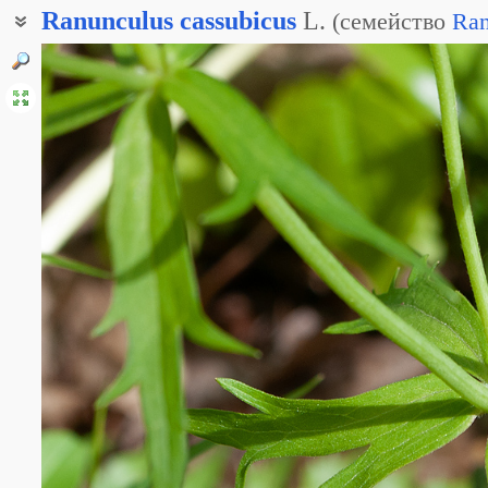
Ranunculus
cassubicus
L.
(
семейство
Ran