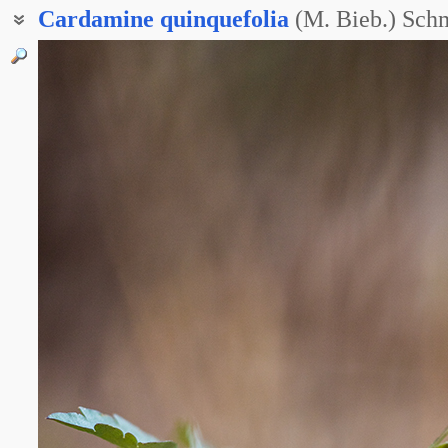
Cardamine
quinquefolia
(M. Bieb.) Sch
Зубянка пятилистная
Зубянка пятилисточковая