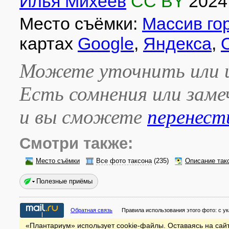
Илья Михеев
CC BY
2024
Место съёмки:
Массив го
картах
Google
,
Яндекса
,
Можете уточнить или и
Есть сомнения или зам
и вы сможете
перенест
Смотри также:
Место съёмки
Все фото таксона
(235)
Описание так
Полезные приёмы
Обратная связь
Правила использования этого фото:
с у
«Плантариум» использует cookie-файлы. Оставаясь на сайт